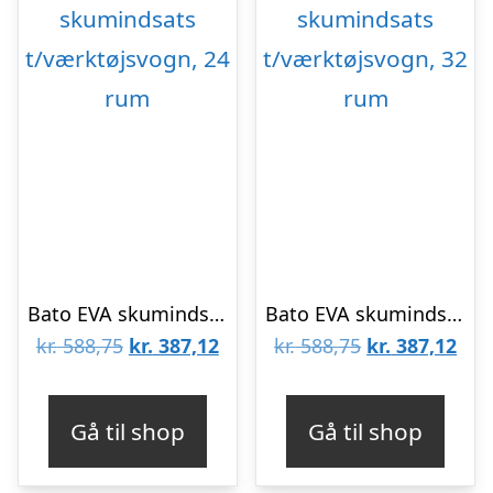
Bato EVA skumindsats t/værktøjsvogn, 24 rum
Bato EVA skumindsats t/værktøjsvogn, 32 rum
Den
Den
Den
De
kr.
588,75
kr.
387,12
kr.
588,75
kr.
387,12
oprindelige
aktuelle
oprindelige
aktu
pris
pris
pris
pris
Gå til shop
Gå til shop
var:
er:
var:
er:
kr. 588,75.
kr. 387,12.
kr. 588,75.
kr. 