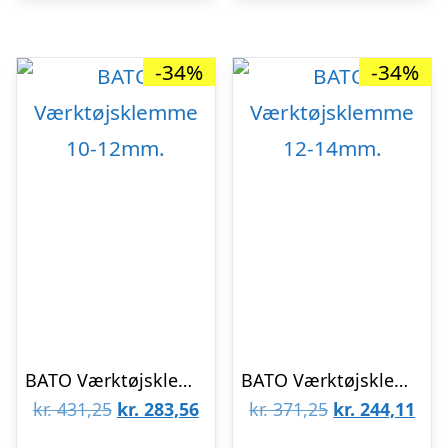
-34%
-34%
BATO Værktøjsklemme 10-12mm.
BATO Værktøjsklemme 12-14mm.
Den
Den
Den
De
kr.
431,25
kr.
283,56
kr.
371,25
kr.
244,11
oprindelige
aktuelle
oprindelige
aktu