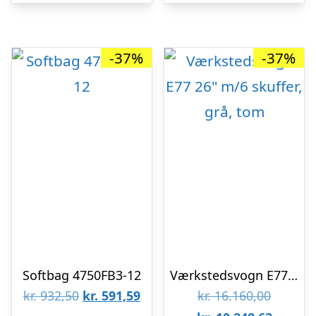
-37%
-37%
Softbag 4750FB3-12
Værkstedsvogn E77 26″ m/6 skuffer, grå, tom
Den
Den
Den
kr.
932,50
kr.
591,59
kr.
16.160,00