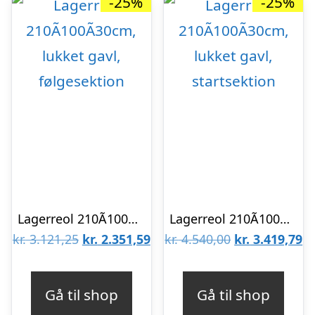
-25%
-25%
Lagerreol 210Ã100Ã30cm, lukket gavl, følgesektion
Lagerreol 210Ã100Ã30cm, lukket gavl, startsektion
Den
Den
Den
D
kr.
3.121,25
kr.
2.351,59
kr.
4.540,00
kr.
3.419,79
oprindelige
aktuelle
oprindelige
ak
pris
pris
pris
pr
Gå til shop
Gå til shop
var:
er:
var:
er