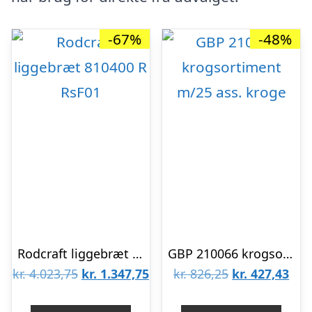
-67%
-48%
Rodcraft liggebræt 810400 R RsF01
GBP 210066 krogsortiment m/25 ass. kroge
Den
Den
Den
De
kr.
4.023,75
kr.
1.347,75
kr.
826,25
kr.
427,43
oprindelige
aktuelle
oprindelige
aktu