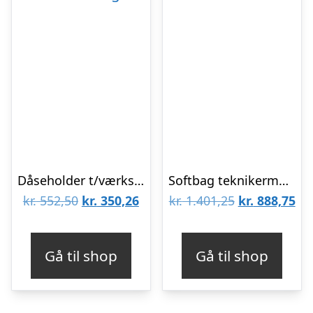
Dåseholder t/værkstedsvogn1470&1475
Softbag teknikermodel
Den
Den
Den
De
kr.
552,50
kr.
350,26
kr.
1.401,25
kr.
888,75
oprindelige
aktuelle
oprindelige
akt
pris
pris
pris
pri
Gå til shop
Gå til shop
var:
er:
var:
er:
kr. 552,50.
kr. 350,26.
kr. 1.401,25.
kr.