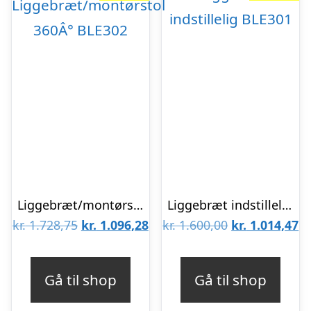
Liggebræt/montørstol 360Â° BLE302
Liggebræt indstillelig BLE301
Den
Den
Den
D
kr.
1.728,75
kr.
1.096,28
kr.
1.600,00
kr.
1.014,47
oprindelige
aktuelle
oprindelige
ak
pris
pris
pris
pr
Gå til shop
Gå til shop
var:
er:
var:
er
kr. 1.728,75.
kr. 1.096,28.
kr. 1.600,00.
kr