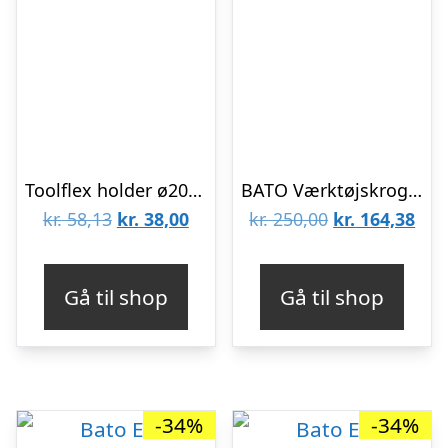
Toolflex holder ø20-30 mm
BATO Værktøjskrog 50mm.
Den
Den
Den
De
kr.
58,13
kr.
38,00
kr.
250,00
kr.
164,38
oprindelige
aktuelle
oprindelige
aktu
pris
pris
pris
pris
Gå til shop
Gå til shop
var:
er:
var:
er:
kr. 58,13.
kr. 38,00.
kr. 250,00.
kr. 
-34%
-34%