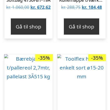
Den
Den
Den
De
kr.
1.060,00
kr.
672,62
kr.
288,75
kr.
184,48
oprindelige
aktuelle
oprindelige
aktu
pris
pris
pris
pris
Gå til shop
Gå til shop
var:
er:
var:
er:
kr. 1.060,00.
kr. 672,62.
kr. 288,75.
kr. 
-35%
-35%