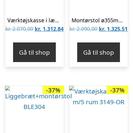
Værktøjskasse i læder 4750-FOLTC-1
Montørstol ø355mm sæde, højde 635-755mm
Den
Den
Den
D
kr.
2.070,00
kr.
1.312,84
kr.
2.090,00
kr.
1.325,51
oprindelige
aktuelle
oprindelige
ak
pris
pris
pris
pr
Gå til shop
Gå til shop
var:
er:
var:
er
kr. 2.070,00.
kr. 1.312,84.
kr. 2.090,00.
kr
-37%
-37%