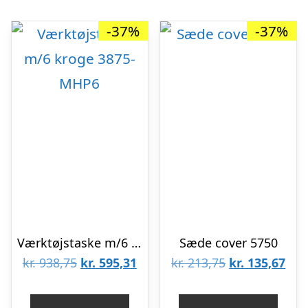
-37%
-37%
Værktøjstaske m/6 kroge 3875-MHP6
Sæde cover 5750
Den
Den
Den
De
kr.
938,75
kr.
595,31
kr.
213,75
kr.
135,67
oprindelige
aktuelle
oprindelige
aktu
pris
pris
pris
pris