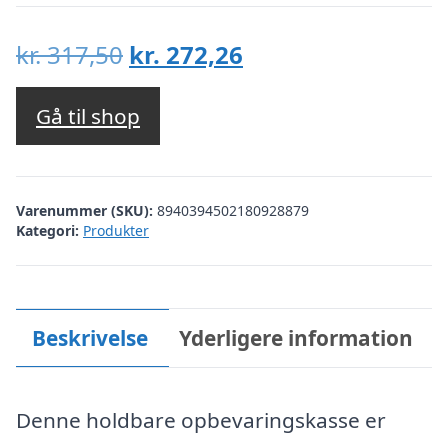
Den
Den
kr.
317,50
kr.
272,26
oprindelige
aktuelle
pris
pris
Gå til shop
var:
er:
kr. 317,50.
kr. 272,26.
Varenummer (SKU):
8940394502180928879
Kategori:
Produkter
Beskrivelse
Yderligere information
Denne holdbare opbevaringskasse er