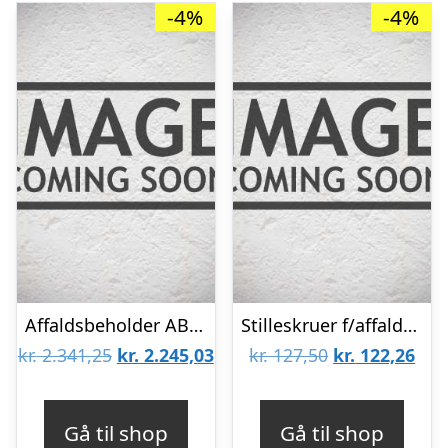
-4%
-4%
Affaldsbeholder AB-93 m/vippelåg
Stilleskruer f/affaldsbeholder 132B000x, 4stk
Den
Den
Den
De
kr.
2.341,25
kr.
2.245,03
kr.
127,50
kr.
122,26
oprindelige
aktuelle
oprindelige
aktu
pris
pris
pris
pris
Gå til shop
Gå til shop