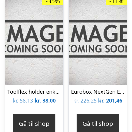
-35%
-11%
Toolflex holder enkelt sort ø15-20 mm
Eurobox NextGen Economy 600x400x320 mm med lukkede greb
Den
Den
Den
De
kr.
58,13
kr.
38,00
kr.
226,25
kr.
201,46
oprindelige
aktuelle
oprindelige
aktu
pris
pris
pris
pris
Gå til shop
Gå til shop
var:
er:
var:
er: