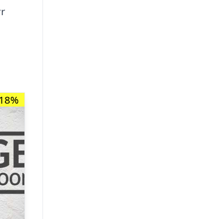
rr
-18%