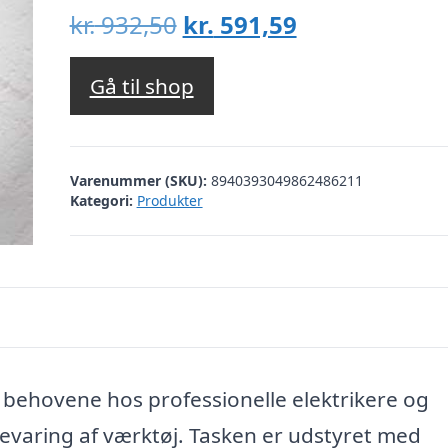
Den
Den
kr.
932,50
kr.
591,59
oprindelige
aktuelle
pris
pris
Gå til shop
var:
er:
kr. 932,50.
kr. 591,59.
Varenummer (SKU):
8940393049862486211
Kategori:
Produkter
 behovene hos professionelle elektrikere og
pbevaring af værktøj. Tasken er udstyret med