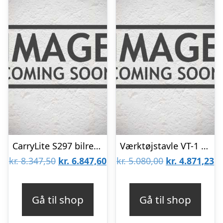
CarryLite S297 bilreol m/4ÃCarryLite 80-15+3Ã150-9
Værktøjstavle VT-1 F/VV-2/VV-3
Den
Den
Den
D
kr.
8.347,50
kr.
6.847,60
kr.
5.080,00
kr.
4.871,23
oprindelige
aktuelle
oprindelige
ak
pris
pris
pris
pr
Gå til shop
Gå til shop
var:
er:
var:
er