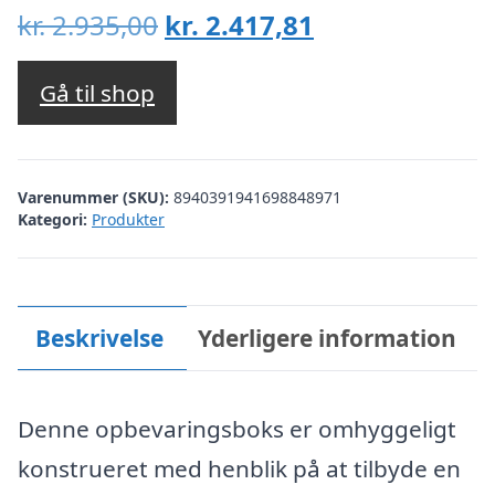
Den
Den
kr.
2.935,00
kr.
2.417,81
oprindelige
aktuelle
pris
pris
Gå til shop
var:
er:
kr. 2.935,00.
kr. 2.417,81.
Varenummer (SKU):
8940391941698848971
Kategori:
Produkter
Beskrivelse
Yderligere information
Denne opbevaringsboks er omhyggeligt
konstrueret med henblik på at tilbyde en