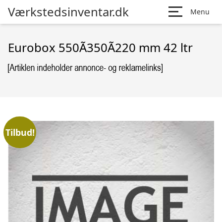
Værkstedsinventar.dk
Menu
Eurobox 550Ã350Ã220 mm 42 ltr
Tilbud!