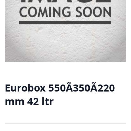
Eurobox 550Ã350Ã220
mm 42 ltr